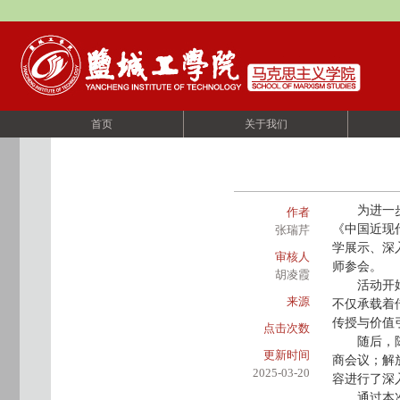
首页
关于我们
为进一
作者
《中国近现
张瑞芹
学展示、深
审核人
师参会。
胡凌霞
活动开
来源
不仅承载着
传授与价值
点击次数
随后，
更新时间
商会议；解
2025-03-20
容进行了深
通过本