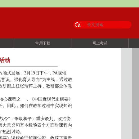
常用下载
网上考试
活动
式发展，3月19日下午，PA视讯
题意识、强化育人导向”为主线，通过教
教研部主任张瑞芹主持，教研部全体教
的核心课程之一，《中国近现代史纲要》
任。因此，如何在教学过程中实现知识
停战令”；争取和平：重庆谈判、政治协
伟大意义和基本经验四个方面对课程内
了热烈讨论。
纲要》课程的理解和认识，收获了宝贵