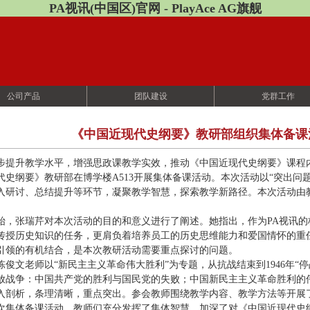
PA视讯(中国区)官网 - PlayAce AG旗舰
公司产品
团队建设
党群工作
《中国近现代史纲要》教研部组织集体备课
步提升教学水平，增强思政课教学实效，推动《中国近现代史纲要》课程内涵
代史纲要》教研部在博学楼A513开展集体备课活动。本次活动以“突出问
入研讨、总结提升等环节，凝聚教学智慧，探索教学新路径。本次活动由
始，张瑞芹对本次活动的目的和意义进行了阐述。她指出，作为PA视讯
传授历史知识的任务，更肩负着培养员工的历史思维能力和爱国情怀的重
引领的有机结合，是本次教研活动需要重点探讨的问题。
陈俊文老师以“新民主主义革命伟大胜利”为专题，从抗战结束到1946年“
放战争：中国共产党的胜利与国民党的失败；中国新民主主义革命胜利的
入剖析，条理清晰，重点突出。参会教师围绕教学内容、教学方法等开展
次集体备课活动，教师们充分发挥了集体智慧，加深了对《中国近现代史